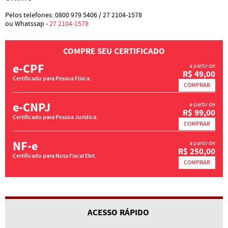
Pelos telefones: 0800 979 5406 / 27 2104-1578
ou Whatssap -
27 2104-1578
COMPRE SEU CERTIFICADO
e-CPF
a partir de
R$ 49,00
Certificado para Pessoa Física.
COMPRAR
e-CNPJ
a partir de
R$ 99,00
Certificado para Pessoa Jurídica.
COMPRAR
NF-e
a partir de
R$ 250,00
Certificado para Nota Fiscal Elet.
COMPRAR
ACESSO RÁPIDO