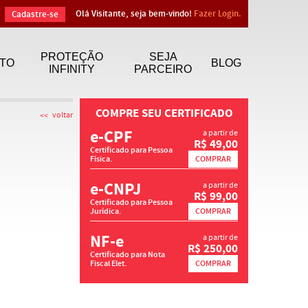
Olá Visitante, seja bem-vindo!
Fazer Login.
Cadastre-se
PROTEÇÃO
SEJA
TO
BLOG
INFINITY
PARCEIRO
COMPRE SEU CERTIFICADO
voltar
e-CPF
a partir de
R$ 49,00
Certificado para Pessoa
Física.
COMPRAR
e-CNPJ
a partir de
R$ 99,00
Certificado para Pessoa
Jurídica.
COMPRAR
NF-e
a partir de
R$ 250,00
Certificado para Nota
Fiscal Elet.
COMPRAR