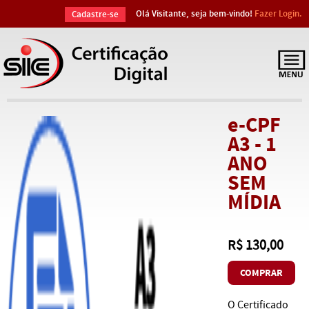
Olá Visitante, seja bem-vindo!
Fazer Login.
Cadastre-se
e-CPF
A3 - 1
ANO
SEM
MÍDIA
R$ 130,00
COMPRAR
O Certificado