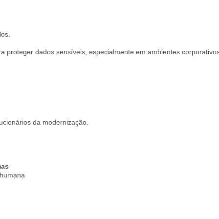
los.
ara proteger dados sensíveis, especialmente em ambientes corporativos
ucionários da modernização.
mas
o humana