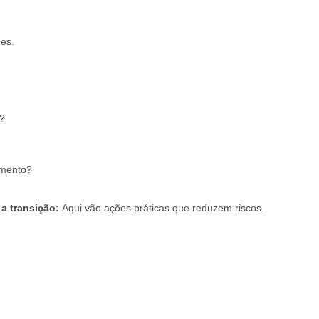
des.
o?
imento?
 a transição:
Aqui vão ações práticas que reduzem riscos.