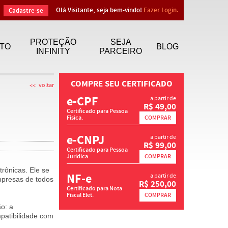
Olá Visitante, seja bem-vindo!
Fazer Login.
Cadastre-se
PROTEÇÃO
SEJA
TO
BLOG
INFINITY
PARCEIRO
COMPRE SEU CERTIFICADO
voltar
e-CPF
a partir de
R$ 49,00
Certificado para Pessoa
Física.
COMPRAR
e-CNPJ
a partir de
R$ 99,00
Certificado para Pessoa
Jurídica.
COMPRAR
trônicas. Ele se
NF-e
a partir de
empresas de todos
R$ 250,00
Certificado para Nota
Fiscal Elet.
COMPRAR
ão: a
patibilidade com