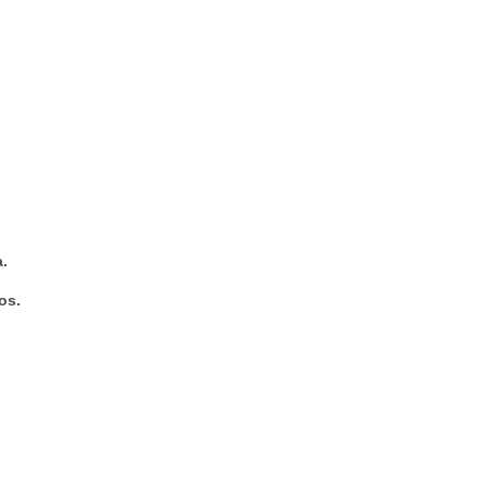
.
os.