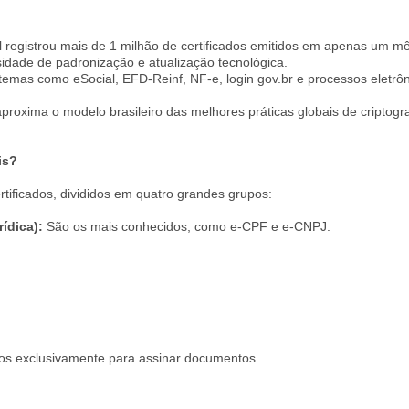
sil registrou mais de 1 milhão de certificados emitidos em apenas um 
idade de padronização e atualização tecnológica.
temas como eSocial, EFD-Reinf, NF-e, login gov.br e processos eletrô
roxima o modelo brasileiro das melhores práticas globais de criptogra
is?
ificados, divididos em quatro grandes grupos:
rídica):
São os mais conhecidos, como e-CPF e e-CNPJ.
idos exclusivamente para assinar documentos.