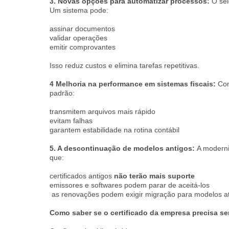
3. Novas opções para automatizar processos:
O sel
Um sistema pode:
assinar documentos
validar operações
emitir comprovantes
Isso reduz custos e elimina tarefas repetitivas.
4 Melhoria na performance em sistemas fiscais:
Com
padrão:
transmitem arquivos mais rápido
evitam falhas
garantem estabilidade na rotina contábil
5. A descontinuação de modelos antigos:
A modern
que:
certificados antigos
não terão mais suporte
emissores e softwares podem parar de aceitá-los
as renovações podem exigir migração para modelos a
Como saber se o certificado da empresa precisa se