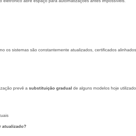
o eletrônico abre espaço para automatizações antes impossíveis.
o os sistemas são constantemente atualizados, certificados alinhado
ização prevê a
substituição gradual
de alguns modelos hoje utilizados
tuais
r atualizado?